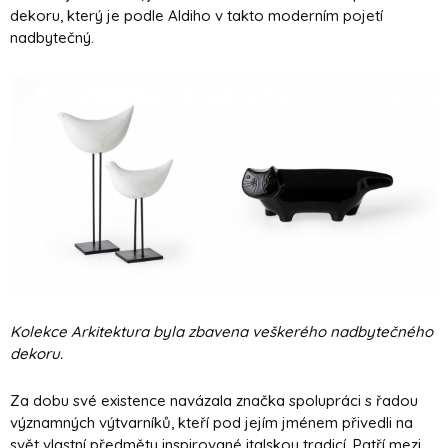
dekoru, který je podle Aldiho v takto moderním pojetí
nadbytečný.
Kolekce Arkitektura byla zbavena veškerého nadbytečného
dekoru.
Za dobu své existence navázala značka spolupráci s řadou
významných výtvarníků, kteří pod jejím jménem přivedli na
svět vlastní předměty inspirované italskou tradicí. Patří mezi