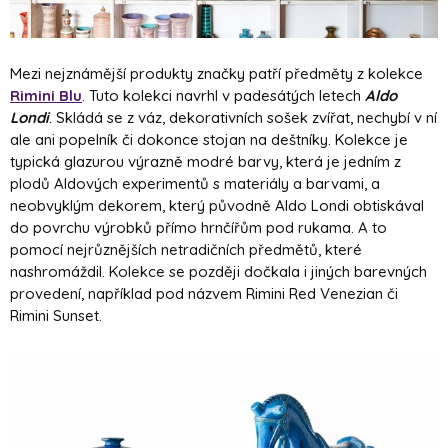
Mezi nejznámější produkty značky patří předměty z kolekce
Rimini Blu
. Tuto kolekci navrhl v padesátých letech
Aldo
Londi
. Skládá se z váz, dekorativních sošek zvířat, nechybí v ní
ale ani popelník či dokonce stojan na deštníky. Kolekce je
typická glazurou výrazně modré barvy, která je jedním z
plodů Aldových experimentů s materiály a barvami, a
neobvyklým dekorem, který původně Aldo Londi obtiskával
do povrchu výrobků přímo hrnčířům pod rukama. A to
pomocí nejrůznějších netradičních předmětů, které
nashromáždil. Kolekce se později dočkala i jiných barevných
provedení, například pod názvem Rimini Red Venezian či
Rimini Sunset.