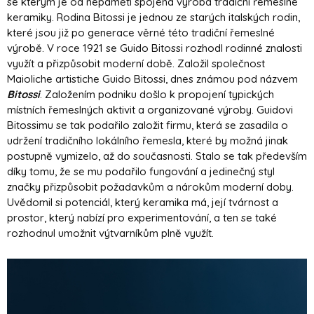
se kterým je od nepaměti spojena výroba tradiční řemeslné
keramiky. Rodina Bitossi je jednou ze starých italských rodin,
které jsou již po generace věrné této tradiční řemeslné
výrobě. V roce 1921 se Guido Bitossi rozhodl rodinné znalosti
využít a přizpůsobit moderní době. Založil společnost
Maioliche artistiche Guido Bitossi, dnes známou pod názvem
Bitossi
. Založením podniku došlo k propojení typických
místních řemeslných aktivit a organizované výroby. Guidovi
Bitossimu se tak podařilo založit firmu, která se zasadila o
udržení tradičního lokálního řemesla, které by možná jinak
postupně vymizelo, až do současnosti. Stalo se tak především
díky tomu, že se mu podařilo fungování a jedinečný styl
značky přizpůsobit požadavkům a nárokům moderní doby.
Uvědomil si potenciál, který keramika má, její tvárnost a
prostor, který nabízí pro experimentování, a ten se také
rozhodnul umožnit výtvarníkům plně využít.