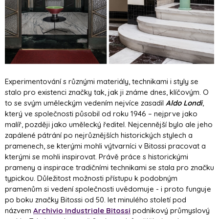
Experimentování s různými materiály, technikami i styly se
stalo pro existenci značky tak, jak ji známe dnes, klíčovým. O
to se svým uměleckým vedením nejvíce zasadil
Aldo Londi
,
který ve společnosti působil od roku 1946 – nejprve jako
malíř, později jako umělecký ředitel. Nejcennější bylo ale jeho
zapálené pátrání po nejrůznějších historických stylech a
pramenech, se kterými mohli výtvarníci v Bitossi pracovat a
kterými se mohli inspirovat. Právě práce s historickými
prameny a inspirace tradičními technikami se stala pro značku
typickou. Důležitost možnosti přístupu k podobným
pramenům si vedení společnosti uvědomuje - i proto funguje
po boku značky Bitossi od 50. let minulého století pod
názvem
Archivio Industriale Bitossi
podnikový průmyslový