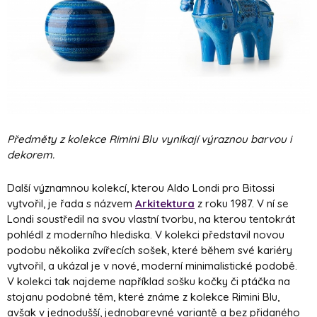
Předměty z kolekce Rimini Blu vynikají výraznou barvou i
dekorem.
Další významnou kolekcí, kterou Aldo Londi pro Bitossi
vytvořil, je řada s názvem
Arkitektura
z roku 1987. V ní se
Londi soustředil na svou vlastní tvorbu, na kterou tentokrát
pohlédl z moderního hlediska. V kolekci představil novou
podobu několika zvířecích sošek, které během své kariéry
vytvořil, a ukázal je v nové, moderní minimalistické podobě.
V kolekci tak najdeme například sošku kočky či ptáčka na
stojanu podobné těm, které známe z kolekce Rimini Blu,
avšak v jednodušší, jednobarevné variantě a bez přidaného