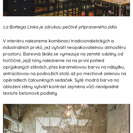
La Bottega Linka je zárukou pečlivě připraveného jídla.
V interiéru nalezneme kombinaci tradicionalistických a
industriálních prvků, jež vytváří neopakovatelnou atmosféru
prostoru. Barevná škála se vymezuje na zemité odstíny od
hořčičné, jejíž tóny nalezneme na na první pohled
oprýskaných stěnách, přes karamelovou barvu na nábytku,
antracitovou na podnožích stolů až po mechově zelenou na
opěradlech čalouněných sedaček. Sytě modrá barva na
obložení stěny vytváří kontrast zejména vůči nenápadné
textuře betonové podlahy.