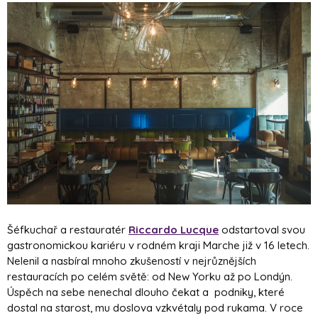
Šéfkuchař a restauratér
Riccardo Lucque
odstartoval svou
gastronomickou kariéru v rodném kraji Marche již v 16 letech.
Nelenil a nasbíral mnoho zkušeností v nejrůznějších
restauracích po celém světě: od New Yorku až po Londýn.
Úspěch na sebe nenechal dlouho čekat a podniky, které
dostal na starost, mu doslova vzkvétaly pod rukama. V roce