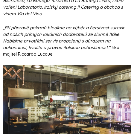
Bistroteka, La Bottega Tusarova a La Bottega Linka, škola
vaření Laboratorio, italský catering Il Catering a obchod s
vínem Via del Vino.
„
Při přípravě pokrmů hledíme na výběr a čerstvost surovin
od našich přímých lokálních dodavatelů ze slunné Itálie.
Nabízíme prvotřídní servis propojený s důrazem na
dokonalost, kvalitu a pravou italskou pohostinnost,
“
říká
majitel Riccardo Lucque.