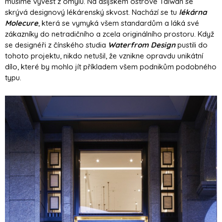
musíme vyvést z omylu. Na asijském ostrově Taiwan se
skrývá designový lékárenský skvost. Nachází se tu
lékárna
Molecure
, která se vymyká všem standardům a láká své
zákazníky do netradičního a zcela originálního prostoru. Když
se designéři z čínského studia
Waterfrom Design
pustili do
tohoto projektu, nikdo netušil, že vznikne opravdu unikátní
dílo, které by mohlo jít příkladem všem podnikům podobného
typu.