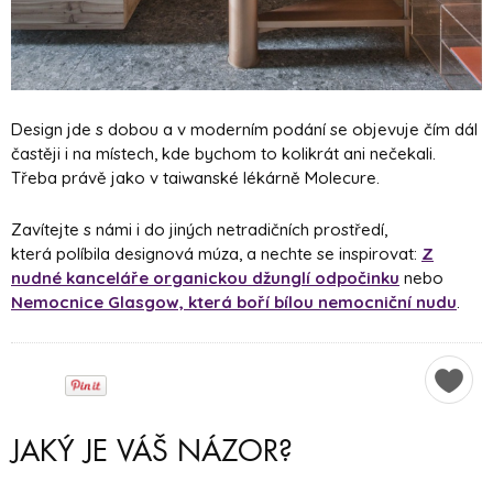
Design jde s dobou a v moderním podání se objevuje čím dál
častěji i na místech, kde bychom to kolikrát ani nečekali.
Třeba právě jako v taiwanské lékárně Molecure.
Zavítejte s námi i do jiných netradičních prostředí,
která políbila designová múza, a nechte se inspirovat:
Z
nudné kanceláře organickou džunglí odpočinku
nebo
Nemocnice Glasgow, která boří bílou nemocniční nudu
.
JAKÝ JE VÁŠ NÁZOR?