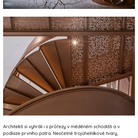
Architekti si vyhráli i s průřezy v měděném schodišti a v
podlaze prvního patra. Nesčetné trojúhelníkové tvary,