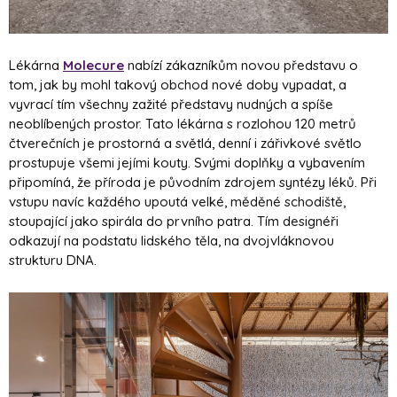
Lékárna
Molecure
nabízí zákazníkům novou představu o
tom, jak by mohl takový obchod nové doby vypadat, a
vyvrací tím všechny zažité představy nudných a spíše
neoblíbených prostor. Tato lékárna s rozlohou 120 metrů
čtverečních je prostorná a světlá, denní i zářivkové světlo
prostupuje všemi jejími kouty. Svými doplňky a vybavením
připomíná, že příroda je původním zdrojem syntézy léků. Při
vstupu navíc každého upoutá velké, měděné schodiště,
stoupající jako spirála do prvního patra. Tím designéři
odkazují na podstatu lidského těla, na dvojvláknovou
strukturu DNA.