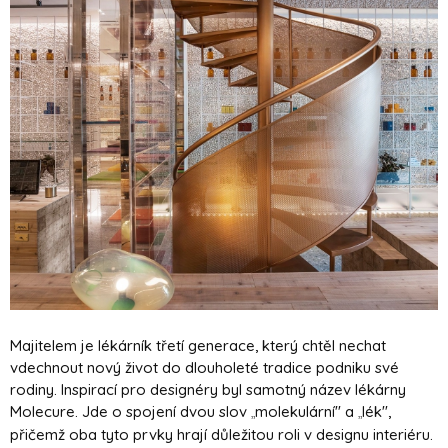
Majitelem je lékárník třetí generace, který chtěl nechat
vdechnout nový život do dlouholeté tradice podniku své
rodiny. Inspirací pro designéry byl samotný název lékárny
Molecure. Jde o spojení dvou slov
molekulární" a
lék",
„
„
přičemž oba tyto prvky hrají důležitou roli v designu interiéru.