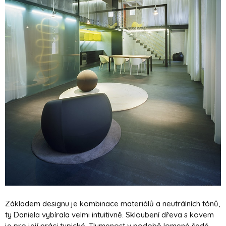
Základem designu je kombinace materiálů a neutrálních tónů,
ty Daniela vybírala velmi intuitivně. Skloubení dřeva s kovem
je pro její práci typické. Tlumenost v podobě lomené šedé