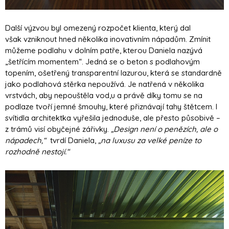
Další výzvou byl omezený rozpočet klienta, který dal
však vzniknout hned několika inovativním nápadům. Zmínit
můžeme podlahu v dolním patře, kterou Daniela nazývá
„šetřícím momentem“. Jedná se o beton s podlahovým
topením, ošetřený transparentní lazurou, která se standardně
jako podlahová stěrka nepoužívá. Je natřená v několika
vrstvách, aby nepouštěla vod,u a právě díky tomu se na
podlaze tvoří jemné šmouhy, které přiznávají tahy štětcem. I
svítidla architektka vyřešila jednoduše, ale přesto působivě –
z trámů visí obyčejné zářivky.
„Design není o penězích, ale o
nápadech,“
tvrdí Daniela,
„na luxusu za velké peníze to
rozhodně nestojí.“