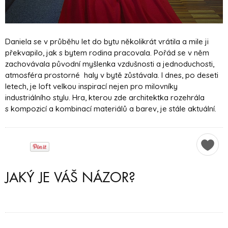
Daniela se v průběhu let do bytu několikrát vrátila a mile ji
překvapilo, jak s bytem rodina pracovala. Pořád se v něm
zachovávala původní myšlenka vzdušnosti a jednoduchosti,
atmosféra prostorné haly v bytě zůstávala. I dnes, po deseti
letech, je loft velkou inspirací nejen pro milovníky
industriálního stylu. Hra, kterou zde architektka rozehrála
s kompozicí a kombinací materiálů a barev, je stále aktuální.
JAKÝ JE VÁŠ NÁZOR?