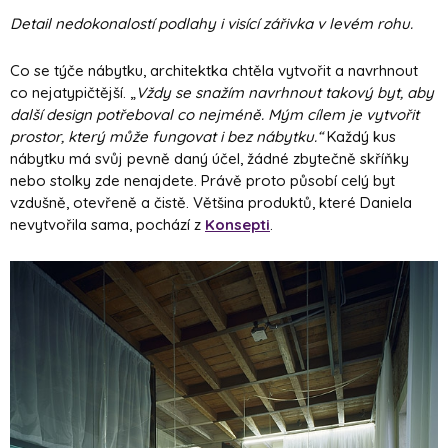
Detail nedokonalostí podlahy i visící zářivka v levém rohu.
Co se týče nábytku, architektka chtěla vytvořit a navrhnout
co nejatypičtější. „
Vždy se snažím navrhnout takový byt, aby
další design potřeboval co nejméně. Mým cílem je vytvořit
prostor, který může fungovat i bez nábytku.“
Každý kus
nábytku má svůj pevně daný účel, žádné zbytečně skříňky
nebo stolky zde nenajdete. Právě proto působí celý byt
vzdušně, otevřeně a čistě. Většina produktů, které Daniela
nevytvořila sama, pochází z
Konsepti
.