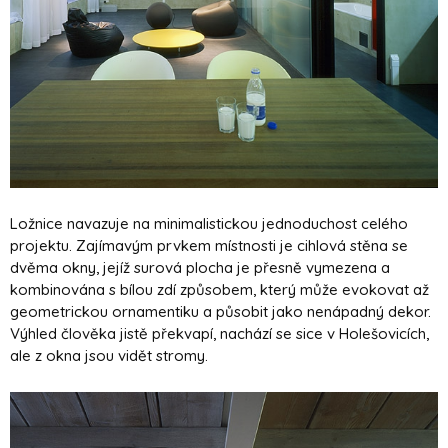
Ložnice navazuje na minimalistickou jednoduchost celého
projektu. Zajímavým prvkem místnosti je cihlová stěna se
dvěma okny, jejíž surová plocha je přesně vymezena a
kombinována s bílou zdí způsobem, který může evokovat až
geometrickou ornamentiku a působit jako nenápadný dekor.
Výhled člověka jistě překvapí, nachází se sice v Holešovicích,
ale z okna jsou vidět stromy.