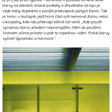
barvy na stěnách, tmavé podlahy a dřevěného stropu je
však místy doplněna o použití překvapivě jasných barev. Tak
je tomu i u kuchyně, jejíž horní část svítí neonově žlutou, nebo
u koupelny, kde nás překvapí zářivá červená.
„Kde použít
výraznou barvu předem nepromýšlím, řídím se pocitem.
Vnímám očima prostor a pak to najednou vidím. Právě barvy
vytváří dynamiku a harmonii.“