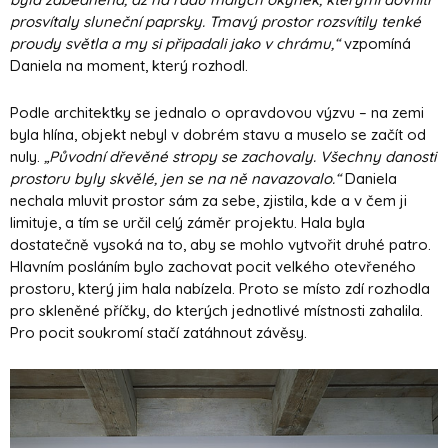
prosvítaly sluneční paprsky. Tmavý prostor rozsvítily tenké
proudy světla a my si připadali jako v chrámu,“
vzpomíná
Daniela na moment, který rozhodl.
Podle architektky se jednalo o opravdovou výzvu – na zemi
byla hlína, objekt nebyl v dobrém stavu a muselo se začít od
nuly.
„Původní dřevěné stropy se zachovaly. Všechny danosti
prostoru byly skvělé, jen se na ně navazovalo.“
Daniela
nechala mluvit prostor sám za sebe, zjistila, kde a v čem ji
limituje, a tím se určil celý záměr projektu. Hala byla
dostatečně vysoká na to, aby se mohlo vytvořit druhé patro.
Hlavním posláním bylo zachovat pocit velkého otevřeného
prostoru, který jim hala nabízela. Proto se místo zdí rozhodla
pro skleněné příčky, do kterých jednotlivé místnosti zahalila.
Pro pocit soukromí stačí zatáhnout závěsy.