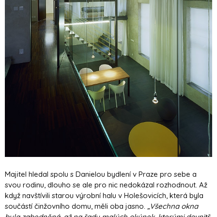
Majitel hledal spolu s Danielou bydlení v Praze pro sebe a
svou rodinu, dlouho se ale pro nic nedokázal rozhodnout. Až
když navštívili starou výrobní halu v Holešovicích, která byla
součástí činžovního domu, měli oba jasno.
„Všechna okna
byla zabedněná, až na řadu malých okýnek, kterými dovnitř