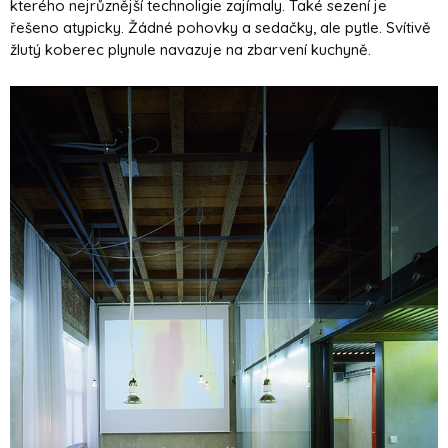
kterého nejrůznější technoligie zajímaly. Také sezení je
řešeno atypicky. Žádné pohovky a sedačky, ale pytle. Svítivě
žlutý koberec plynule navazuje na zbarvení kuchyně.