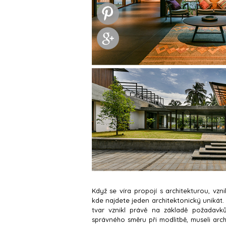
Když se víra propojí s architekturou, vz
kde najdete jeden architektonický unikát.
tvar vznikl právě na základě požadavk
správného směru při modlitbě, museli archi