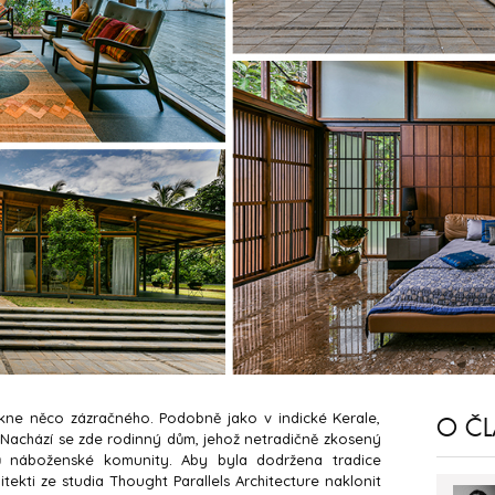
nikne něco zázračného. Podobně jako v indické Kerale,
O Č
 Nachází se zde rodinný dům, jehož netradičně zkosený
ů náboženské komunity. Aby byla dodržena tradice
tekti ze studia Thought Parallels Architecture naklonit