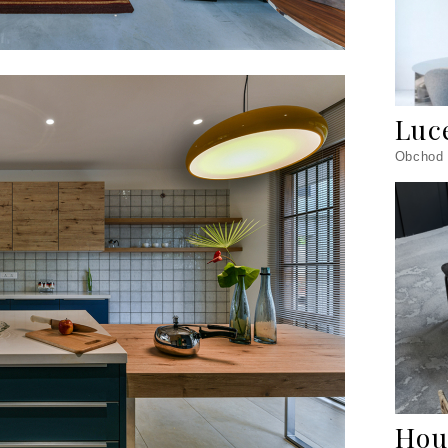
Luc
Obchod
Hou