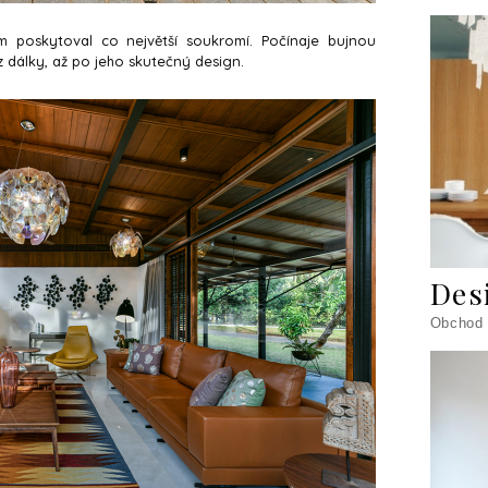
m poskytoval co největší soukromí. Počínaje bujnou
 z dálky, až po jeho skutečný design.
Des
Obchod