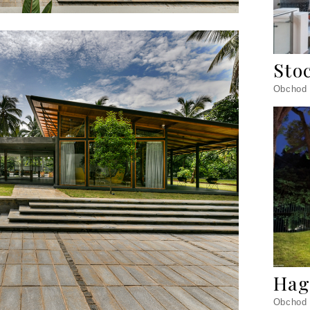
Sto
Obchod
Hag
Obchod