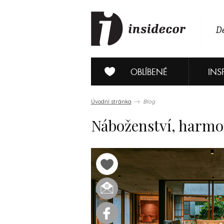
De
OBLÍBENÉ
INS
Úvodní stránka
Blog
Náboženství, harmon