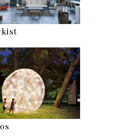
ckist
os