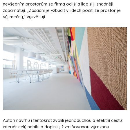
nevšedním prostorům se firma odliší a lidé si ji snadněji
zapamatují. „Zásadní je vzbudit v lidech pocit, že prostor je
výjimečný,“ vysvětlují.
Autoři návrhu i tentokrát zvolili jednoduchou a efektní cestu:
interiér celý nabílili a doplnili již zmiňovanou výraznou