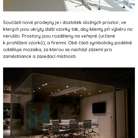
Součástí nové prodejny je i dostatek úložných prostor, ve
kterých jsou ukryty další vzorky tak, aby klienty při výběru nic
nerušilo. Prostory jsou rozděleny na veřejné (určené
k prohlížení vzorků), a firemní. Obě části symbolicky podélně
odděluje mozaika, za kterou se nachází zázemí pro
zaměstnance a zasedací místnosti.