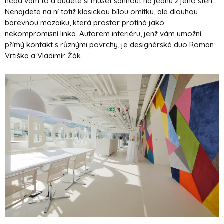
nedá vám to a budete si muset sáhnout na jednu z jeho stěn.
Nenajdete na ní totiž klasickou bílou omítku, ale dlouhou
barevnou mozaiku, která prostor protíná jako
nekompromisní linka. Autorem interiéru, jenž vám umožní
přímý kontakt s různými povrchy, je designérské duo Roman
Vrtiška a Vladimír Žák.