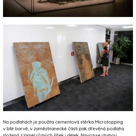
Na podlahách je použita cementová stěrka Microtopping
v bílé barvě, v zaměstnanecké části pak dřevěná podlaha
složená z lamel různých šířek i délek. Navozuje útulnou