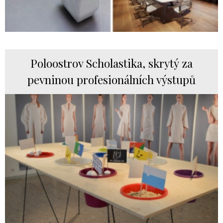
Poloostrov Scholastika, skrytý za
pevninou profesionálních výstupů