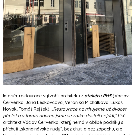
Interiér restaurace vytvořili architekti z
ateliéru PH5
(Václav
Červenka, Jana Leskovcová, Veronika Michálková, Lukáš
Novák, Tomáš Rejšek).
„Restaurace navrhujeme už dvacet
pět let a v tomto návrhu jsme se zatím dostali nejdál,“
říká
architekt Václav Červenka, který nemá v oblibě podniky s
příchutí „skandinávské nudy“, bez chuti a bez zápachu, ale