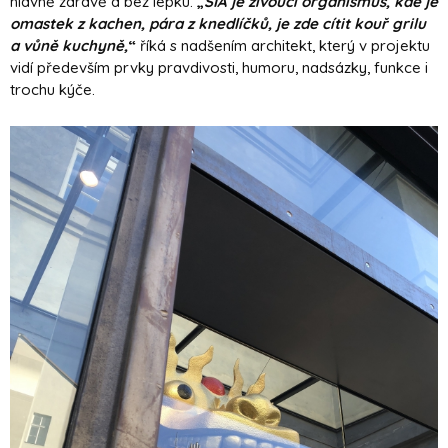
hlavně zdravě a bez lepku.
„
SIA je živoucí organismus, kde je
omastek z kachen, pára z knedlíčků, je zde cítit kouř grilu
a vůně kuchyně,
“
říká s nadšením architekt, který v projektu
vidí především prvky pravdivosti, humoru, nadsázky, funkce i
trochu kýče.