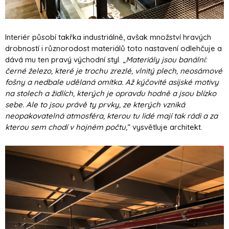
Interiér působí takřka industriálně, avšak množství hravých
drobností i různorodost materiálů toto nastavení odlehčuje a
dává mu ten pravý východní styl. „
Materiály jsou banální:
černé železo, které je trochu zrezlé, vlnitý plech, neosámové
fošny a nedbale udělaná omítka. Až kýčovité asijské motivy
na stolech a židlích, kterých je opravdu hodně a jsou blízko
sebe. Ale to jsou právě ty prvky, ze kterých vzniká
neopakovatelná atmosféra, kterou tu lidé mají tak rádi a za
kterou sem chodí v hojném počtu,
“ vysvětluje architekt.