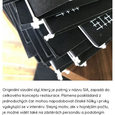
Originální vizuální styl, který je patrný v názvu SIA, zapadá do
celkového konceptu restaurace. Písmena poskládaná z
jednoduchých čar mohou napodobovat čínské hůlky i prvky
vyskytující se v interiéru. Stejný motiv, ale v hojnějším počtu,
je možné vidět také na zástěrách personálu a podobným