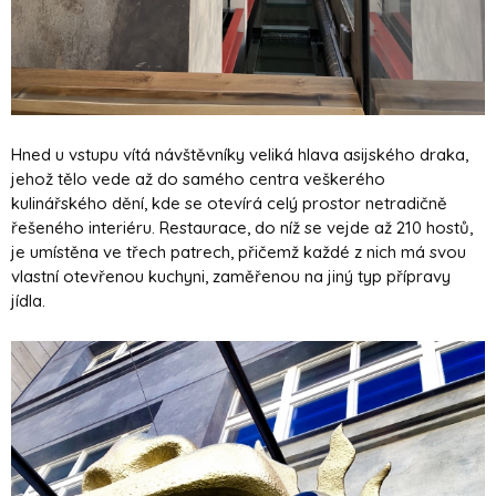
Hned u vstupu vítá návštěvníky veliká hlava asijského draka,
jehož tělo vede až do samého centra veškerého
kulinářského dění, kde se otevírá celý prostor netradičně
řešeného interiéru. Restaurace, do níž se vejde až 210 hostů,
je umístěna ve třech patrech, p
řičemž každé z nich má svou
vlastní otevřenou kuchyni, zaměřenou na jiný typ přípravy
jídla.