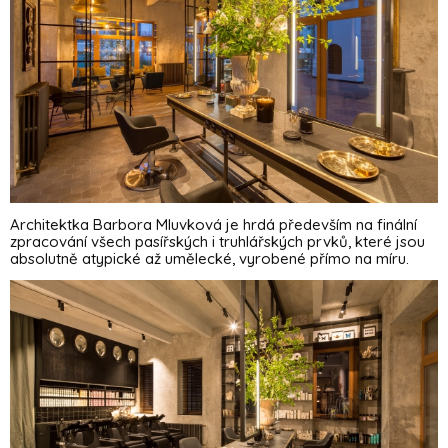
Architektka Barbora Mluvková je hrdá především na finální
zpracování všech pasířských i truhlářských prvků, které jsou
absolutně atypické až umělecké, vyrobené přímo na míru.