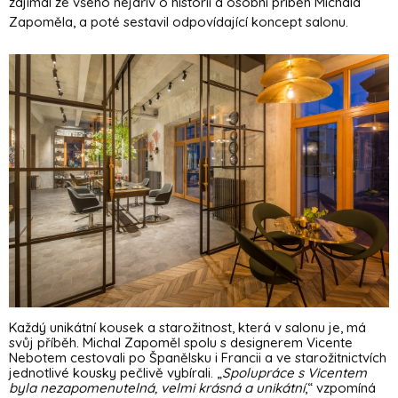
zajímal ze všeho nejdřív o historii a osobní příběh Michala
Zapoměla, a poté sestavil odpovídající koncept salonu.
Každý unikátní kousek a starožitnost, která v salonu je, má
svůj příběh. Michal Zapoměl spolu s designerem Vicente
Nebotem cestovali po Španělsku i Francii a ve starožitnictvích
jednotlivé kousky pečlivě vybírali. „
Spolupráce s Vicentem
byla nezapomenutelná, velmi krásná a unikátní
,“ vzpomíná