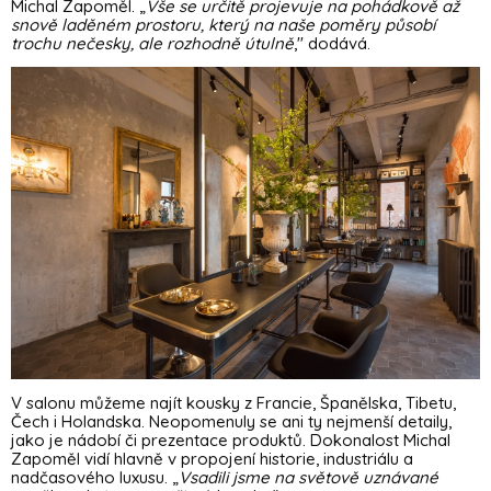
Michal Zapoměl. „
Vše se určitě projevuje na pohádkově až
snově laděném prostoru, který na naše poměry působí
trochu nečesky, ale rozhodně útulně
," dodává.
V salonu můžeme najít kousky z Francie, Španělska, Tibetu,
Čech i Holandska. Neopomenuly se ani ty nejmenší detaily,
jako je nádobí či prezentace produktů.
Dokonalost Michal
Zapoměl vidí hlavně v propojení historie, industriálu a
nadčasového luxusu. „
Vsadili jsme na světově uznávané