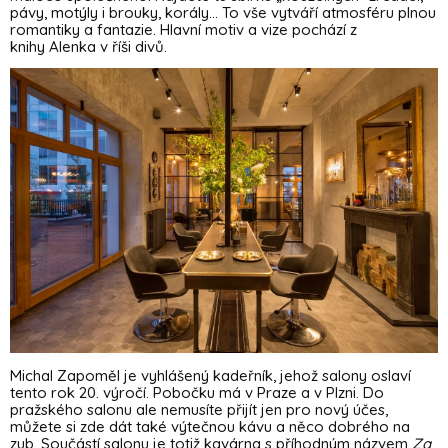
pávy, motýly i brouky, korály... To vše vytváří atmosféru plnou
romantiky a fantazie. Hlavní motiv a vize pochází z
knihy Alenka v říši divů.
Michal Zapoměl je vyhlášený kadeřník, jehož salony oslaví
tento rok 20. výročí. Pobočku má v Praze a v Plzni. Do
pražského salonu ale nemusíte přijít jen pro nový účes,
můžete si zde dát také výtečnou kávu a něco dobrého na
zub. Součástí salonu je totiž kavárna s příhodným názvem
Za