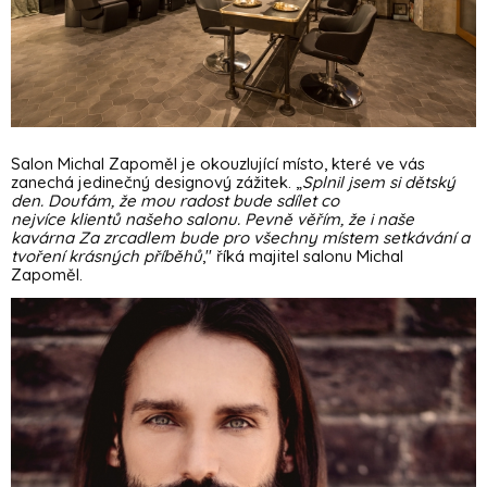
Salon Michal Zapoměl je okouzlující místo, které ve vás
zanechá jedinečný designový zážitek.
„
Splnil jsem si dětský
den. Doufám, že mou radost bude sdílet co
nejvíce klientů našeho salonu. Pevně věřím, že i naše
kavárna Za zrcadlem bude pro všechny místem setkávání a
tvoření krásných příběhů
," říká majitel salonu Michal
Zapoměl.