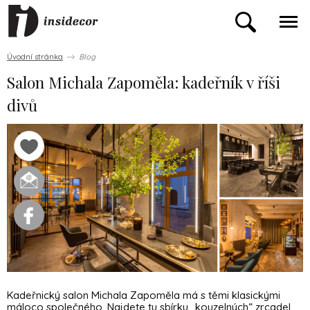
Úvodní stránka
Blog
Salon Michala Zapoměla: kadeřník v říši
divů
Kadeřnický salon Michala Zapoměla má s těmi klasickými
máloco společného. Najdete tu sbírku
„
kouzelných
“
zrcadel,