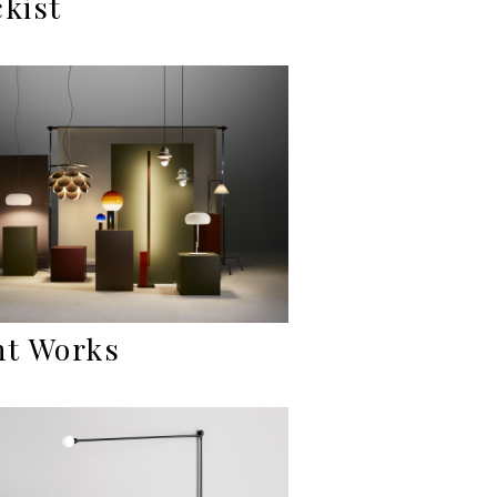
ckist
ht Works