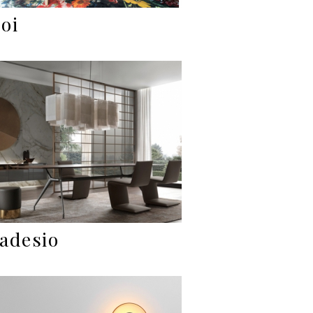
oi
adesio