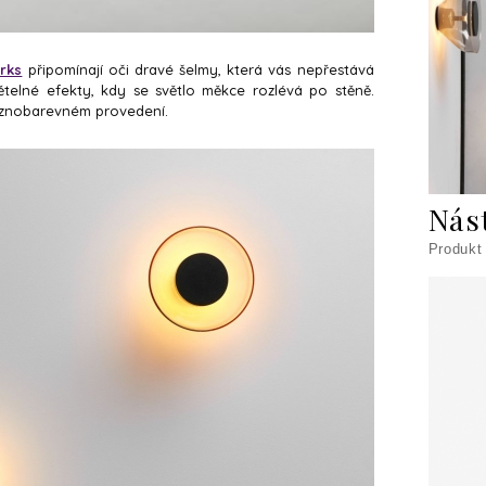
rks
připomínají oči dravé šelmy, která vás nepřestává
ětelné efekty, kdy se světlo měkce rozlévá po stěně.
ůznobarevném provedení.
Nás
Produkt