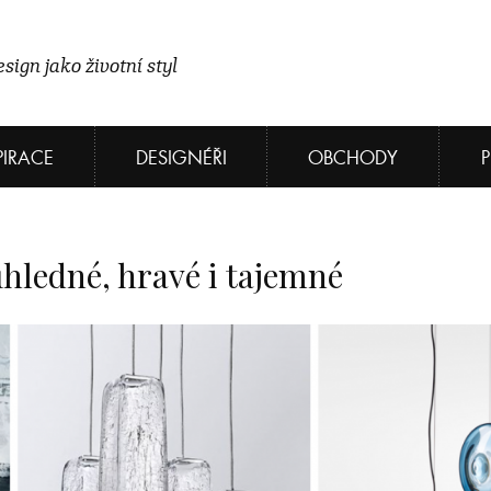
sign jako životní styl
PIRACE
DESIGNÉŘI
OBCHODY
ůhledné, hravé i tajemné