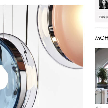
Publi
MOHL