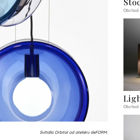
Sto
Obchod
Lig
Obchod
Svítidla Orbital od ateliéru deFORM.