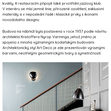
kvality. K restauracím připojili také prvotřídní jazzový klub.
V interiéru se mísí jemné linie, přirozené osvětlení, exklusivní
materiály a v neposlední řadě i klasické prvky s ikonami
novodobého designu.
Budova na nábřeží byla postavena v roce 1937 podle návrhu
architekta Kristoffera Nyrop Varminga, jehož jméno je
spojeno s mnoha významnými kodaňskými budovami.
Architektonický styl Art Deco je zde prezentován výraznými
barvami, neotřelými geometrickými tvary a symetričností.