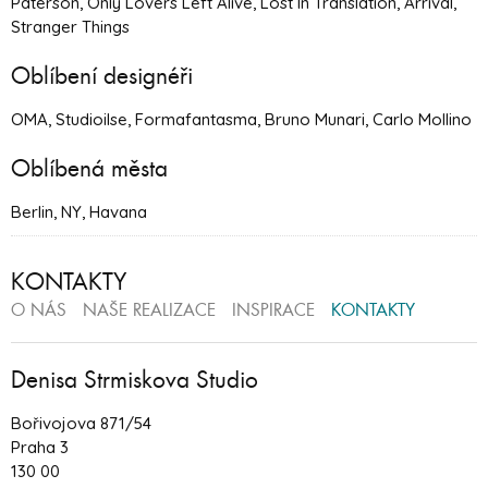
Paterson, Only Lovers Left Alive, Lost In Translation, Arrival,
Stranger Things
Oblíbení designéři
OMA, Studioilse, Formafantasma, Bruno Munari, Carlo Mollino
Oblíbená města
Berlin, NY, Havana
KONTAKTY
O NÁS
NAŠE REALIZACE
INSPIRACE
KONTAKTY
Denisa Strmiskova Studio
Bořivojova 871/54
Praha 3
130 00