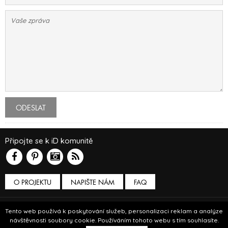
ODESLAT
Připojte se k iD komunitě
O PROJEKTU
NAPIŠTE NÁM
FAQ
Podmínky používání
Tento web používá k poskytování služeb, personalizaci reklam a analýze
návštěvnosti soubory cookie. Používáním tohoto webu s tím souhlasíte.
© Insidecor 2013-2019.