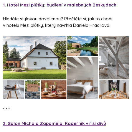
1. Hotel Mezi plůtky: bydlení v malebných Beskydech
Hledáte stylovou dovolenou? Přečtěte si, jak to chodí
v hotelu Mezi plůtky, který navrhla Daniela Hradilová.
* * *
2. Salon Michala Zapoměla: Kadeřník v říši divů