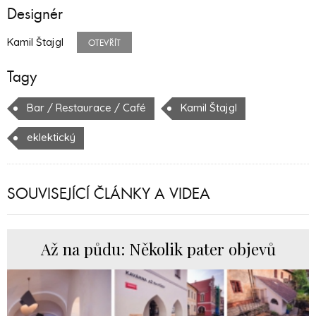
Designér
Kamil Štajgl
OTEVŘÍT
Tagy
Bar / Restaurace / Café
Kamil Štajgl
eklektický
SOUVISEJÍCÍ ČLÁNKY A VIDEA
Až na půdu: Několik pater objevů