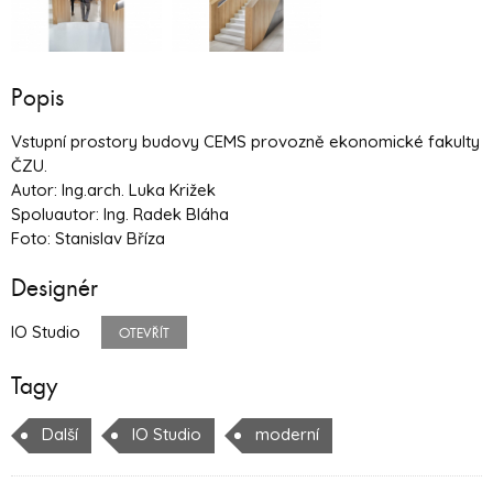
Popis
Vstupní prostory budovy CEMS provozně ekonomické fakulty
ČZU.
Autor: Ing.arch. Luka Križek
Spoluautor: Ing. Radek Bláha
Foto: Stanislav Bříza
Designér
IO Studio
OTEVŘÍT
Tagy
Další
IO Studio
moderní