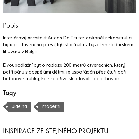
Popis
Interiérový architekt Arjaan De Feyter dokončil rekonstrukci
bytu postaveného přes čtyři stará sila v bývalém sladařském
lihovaru v Belgii.
Dvoupodlažní byt o rozloze 200 metrů čtverečních, který
patří páru s dospělými dětmi, je uspořádán přes čtyři obří
betonové trubky, kde se dříve skladovalo obilí lihovaru.
Tagy
Jídelna
moderní
INSPIRACE ZE STEJNÉHO PROJEKTU