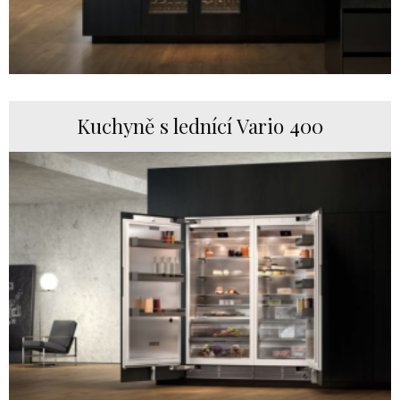
Kuchyně s lednící Vario 400