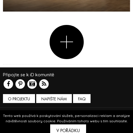
Připojte se k iD komunitě
O PROJEKTU
NAPIŠTE NÁM
FAQ
Podmínky používání
Tento web používá k poskytování služeb, personalizaci reklam a analýze
návštěvnosti soubory cookie. Používáním tohoto webu s tím souhlasíte.
© Insidecor 2013-2019.
V POŘÁDKU
ve spolupráci s
Bioport
a
Breezy