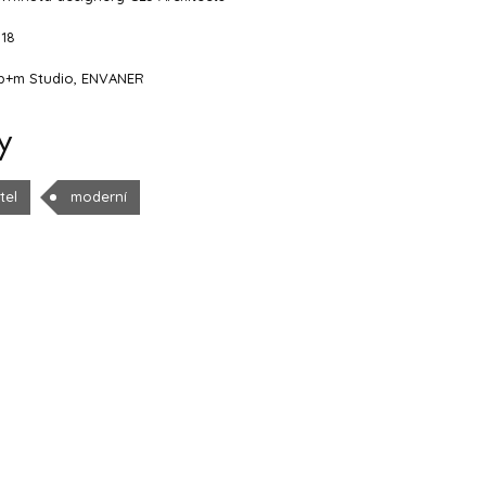
018
 b+m Studio, ENVANER
y
tel
moderní