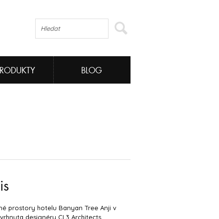
PRODUKTY
BLOG
is
é prostory hotelu Banyan Tree Anji v
vrhnuta designéry CL3 Architects