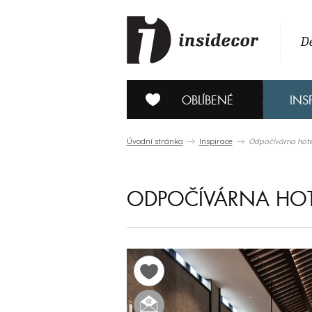
De
OBLÍBENÉ
INS
Úvodní stránka
Inspirace
Odpočívárna hote
ODPOČÍVÁRNA HOT