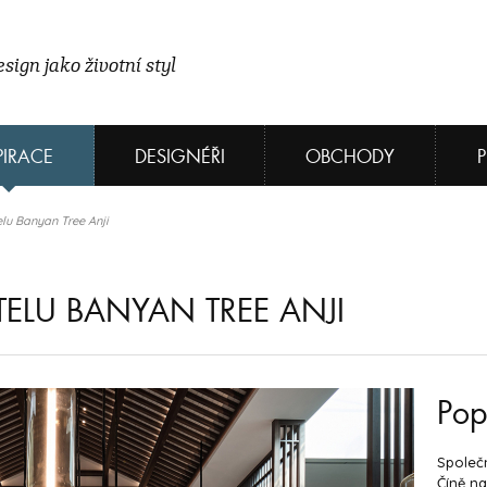
sign jako životní styl
PIRACE
DESIGNÉŘI
OBCHODY
lu Banyan Tree Anji
ELU BANYAN TREE ANJI
Pop
Společn
Číně na