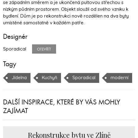
se západním směrem a je ukončená pultovou střechou s
nízkým půdním prostorem. Objekt sloužil od svého vzniku k
bydlení. Dům je po rekonstrukci nově rozdělen na dva byty
umístěné samostatně v každém patře.
Designér
Sporadical
OTEVŘÍT
Tagy
Jídelna
Kuchyň
Sporadical
moderní
DALŠÍ INSPIRACE, KTERÉ BY VÁS MOHLY
ZAJÍMAT
Rekonstrukce bytu ve Zlíně