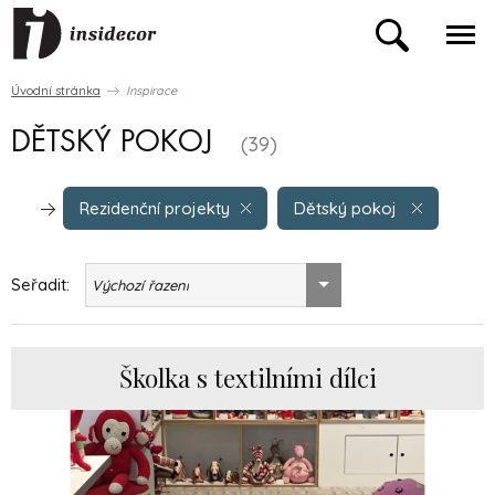
Úvodní stránka
Inspirace
DĚTSKÝ POKOJ
(39)
Rezidenční projekty
Dětský pokoj
Seřadit:
Výchozí řazení
Školka s textilními dílci