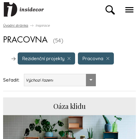
Úvodní stránka
Inspirace
PRACOVNA
(54)
Rezidenční projekty
Pracovna
Seřadit:
Výchozí řazení
Oáza klidu