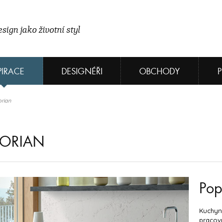
sign jako životní styl
PIRACE
DESIGNÉŘI
OBCHODY
rian
CORIAN
Pop
Kuchyn
pracovn