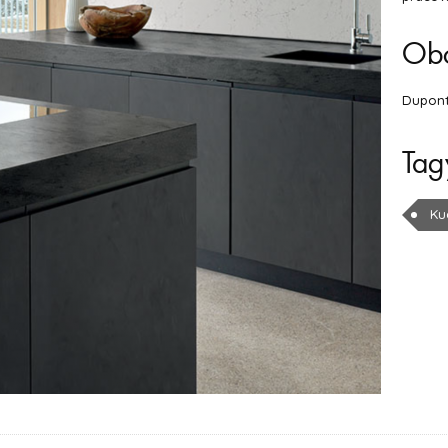
Ob
Dupon
Tag
Ku