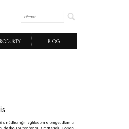
PRODUKTY
BLOG
is
ě s nádherným výhledem a umyvadlem a
í deskou vytvořenou z materiálu Corian.