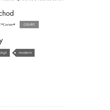
chod
t™Corian®
OTEVŘÍT
y
chyň
moderní