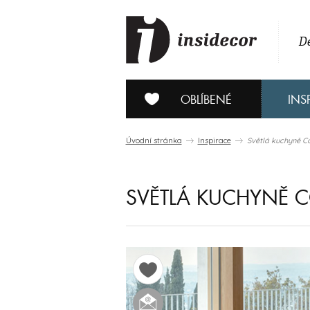
De
OBLÍBENÉ
INS
Úvodní stránka
Inspirace
Světlá kuchyně Co
SVĚTLÁ KUCHYNĚ 