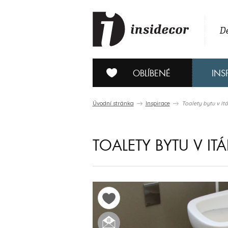
De
OBLÍBENÉ
INS
Úvodní stránka
Inspirace
Toalety bytu v Itál
TOALETY BYTU V ITÁL