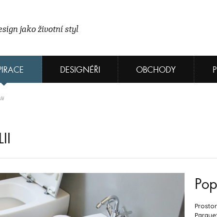
sign jako životní styl
PIRACE
DESIGNÉŘI
OBCHODY
ii
II
Pop
Prosto
Parquet