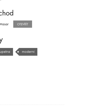
chod
&Masar
OTEVŘÍT
y
upelna
moderní