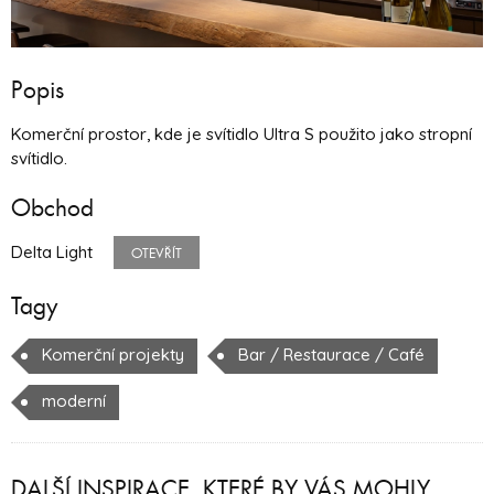
Popis
Komerční prostor, kde je svítidlo Ultra S použito jako stropní
svítidlo.
Obchod
Delta Light
OTEVŘÍT
Tagy
Komerční projekty
Bar / Restaurace / Café
moderní
DALŠÍ INSPIRACE, KTERÉ BY VÁS MOHLY