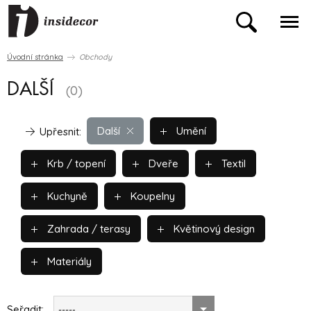
Úvodní stránka
Obchody
DALŠÍ
(0)
Další
Umění
Upřesnit:
Krb / topení
Dveře
Textil
Kuchyně
Koupelny
Zahrada / terasy
Květinový design
Materiály
Seřadit:
-----