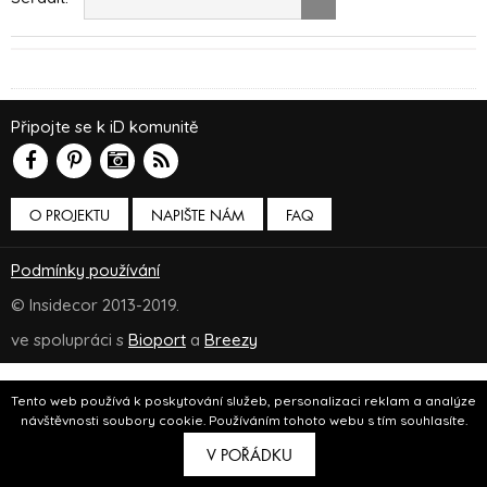
Připojte se k iD komunitě
O PROJEKTU
NAPIŠTE NÁM
FAQ
Podmínky používání
© Insidecor 2013-2019.
ve spolupráci s
Bioport
a
Breezy
Tento web používá k poskytování služeb, personalizaci reklam a analýze
návštěvnosti soubory cookie. Používáním tohoto webu s tím souhlasíte.
V POŘÁDKU