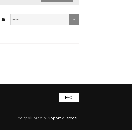
dit:
-----
FAQ
ve spolupráci s
Bioport
a
Breezy