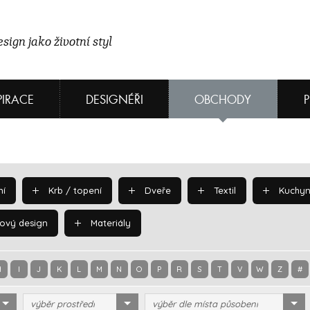
sign jako životní styl
PIRACE
DESIGNÉŘI
OBCHODY
í
Krb / topení
Dveře
Textil
Kuchyn
ový design
Materiály
H
I
J
K
L
M
N
O
P
R
S
T
V
W
Z
#
výběr prostředí
výběr dle místa působení