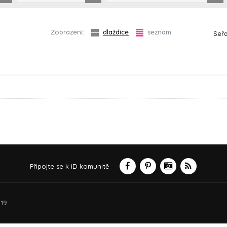
Zobrazení:
dlaždice
seznam
Seřa
Připojte se k iD komunitě
19.