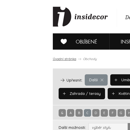
De
OBLÍBENÉ
INS
Úvodní stránka
Obchody
Další
Uměn
Upřesnit:
Zahrada / terasy
Květin
&
A
B
C
D
E
F
G
Další možnosti:
výběr stylu