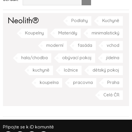
Neolith®
Podlahy
Kuchyně
Koupelny
Materiály
minimalistický
moderní
fasáda
vchod
hala/chodba
obývací pokoj
jídelna
kuchyně
ložnice
dětský pokoj
koupelna
pracovna
Praha
Celá ČR
Připojte se k iD komunitě