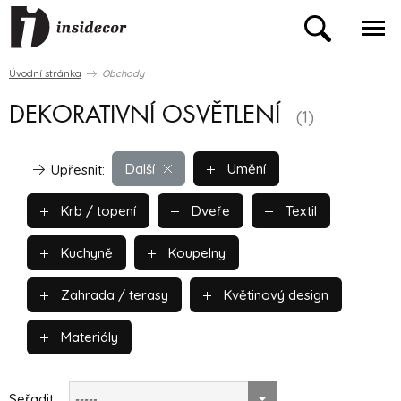
Úvodní stránka
Obchody
DEKORATIVNÍ OSVĚTLENÍ
(1)
Další
Umění
Upřesnit:
Krb / topení
Dveře
Textil
Kuchyně
Koupelny
Zahrada / terasy
Květinový design
Materiály
Seřadit:
-----