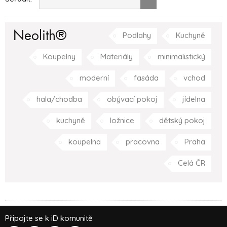
Neolith®
Podlahy
Kuchyně
Koupelny
Materiály
minimalistický
moderní
fasáda
vchod
hala/chodba
obývací pokoj
jídelna
kuchyně
ložnice
dětský pokoj
koupelna
pracovna
Praha
Celá ČR
Připojte se k iD komunitě