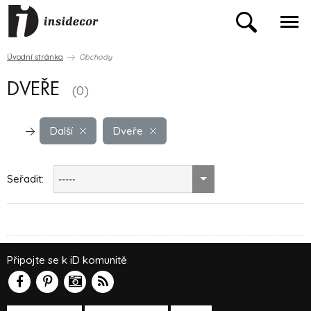
Úvodní stránka
Obchody
DVEŘE
(0)
Další
Dveře
Seřadit:
-----
Připojte se k iD komunitě