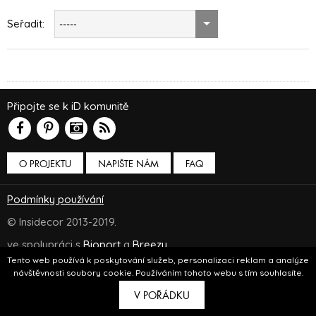
Seřadit:
-----
Připojte se k iD komunitě
O PROJEKTU
NAPIŠTE NÁM
FAQ
Podmínky používání
© Insidecor 2013-2019.
ve spolupráci s
Bioport
a
Breezy
Tento web používá k poskytování služeb, personalizaci reklam a analýze
návštěvnosti soubory cookie. Používáním tohoto webu s tím souhlasíte.
V POŘÁDKU