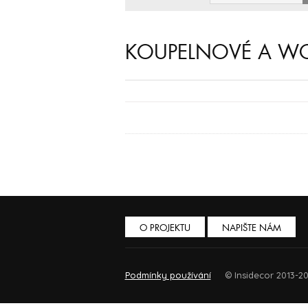
KOUPELNOVÉ A WC
O PROJEKTU
NAPIŠTE NÁM
Podmínky používání
© Insidecor 2013-20