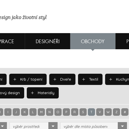
sign jako životní styl
PIRACE
DESIGNÉŘI
OBCHODY
í
Krb / topení
Dveře
Textil
Kuchyn
ový design
Materiály
H
I
J
K
L
M
N
O
P
R
S
T
V
W
Z
#
výběr prostředí
výběr dle místa působení