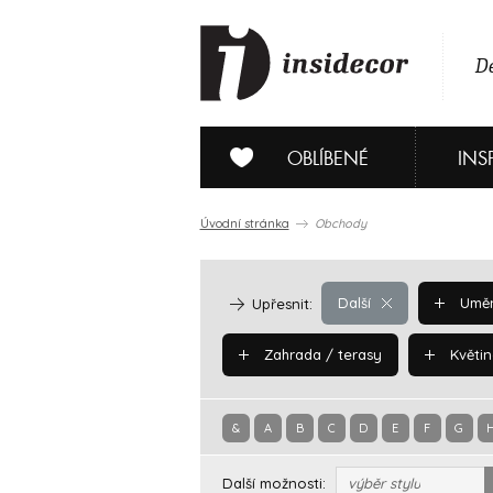
De
OBLÍBENÉ
INS
Úvodní stránka
Obchody
Další
Uměn
Upřesnit:
Zahrada / terasy
Květin
&
A
B
C
D
E
F
G
Další možnosti:
výběr stylu