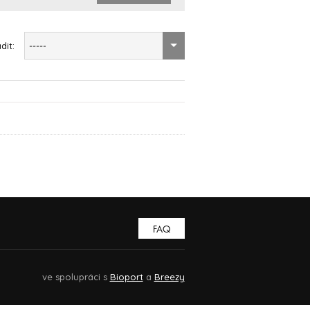
dit:
-----
FAQ
ve spolupráci s
Bioport
a
Breezy