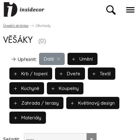
Úvodní stránka
Obchody
VĚŠÁKY
(0)
Další
Umění
Upřesnit:
Krb / topení
Dveře
Textil
Kuchyně
Koupelny
Zahrada / terasy
Květinový design
Materiály
Seřadit:
-----