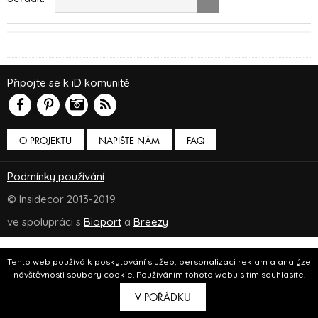
Připojte se k iD komunitě
O PROJEKTU
NAPIŠTE NÁM
FAQ
Podmínky používání
© Insidecor 2013-2019.
ve spolupráci s
Bioport
a
Breezy
Tento web používá k poskytování služeb, personalizaci reklam a analýze
návštěvnosti soubory cookie. Používáním tohoto webu s tím souhlasíte.
V POŘÁDKU