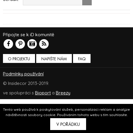
Připojte se k iD komunitě
O PROJEKTU
NAPIŠTE NÁM
FAQ
Podmínky používání
© Insidecor 2013-2019.
ve spolupráci s
Bioport
a
Breezy
Tento web používá k poskytování služeb, personalizaci reklam a analýze
návštěvnosti soubory cookie. Používáním tohoto webu s tím souhlasíte.
V POŘÁDKU