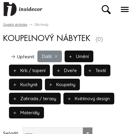
Úvodní stránka
Obchody
KOUPELNOVÝ NÁBYTEK
(0)
Další
Umění
Upřesnit:
Krb / topení
Dveře
Textil
Kuchyně
Koupelny
Zahrada / terasy
Květinový design
Materiály
Seřadit:
-----