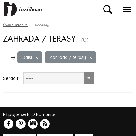
Úvodní stránka
Obchody
ZAHRADA / TERASY
(0)
Další
Zahrada / terasy
Seřadit:
-----
Připojte se k iD komunitě