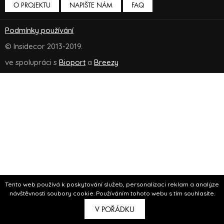
O PROJEKTU
NAPIŠTE NÁM
FAQ
Podmínky používání
© Insidecor 2013-2019.
ve spolupráci s
Bioport
a
Breezy
Tento web používá k poskytování služeb, personalizaci reklam a analýze
návštěvnosti soubory cookie. Používáním tohoto webu s tím souhlasíte.
V POŘÁDKU