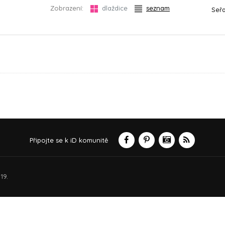
Zobrazení:
dlaždice
seznam
Seřa
Připojte se k iD komunitě
19.