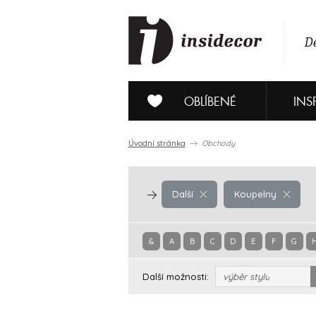
De
OBLÍBENÉ
INS
Úvodní stránka
Obchody
Další
Koupelny
&
A
B
C
D
E
F
G
Další možnosti:
výběr stylu