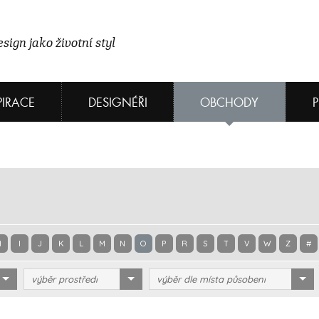
sign jako životní styl
PIRACE
DESIGNÉŘI
OBCHODY
H
I
J
K
L
M
N
O
P
R
S
T
V
W
Z
#
výběr prostředí
výběr dle místa působení