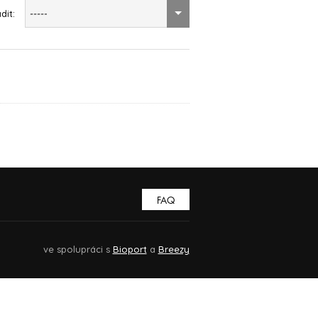
dit:
-----
FAQ
ve spolupráci s
Bioport
a
Breezy