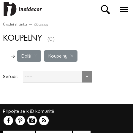
Úvodní stránka
Obchody
KOUPELNY
(0)
Další
Koupelny
Seřadit:
-----
Připojte se k iD komunitě