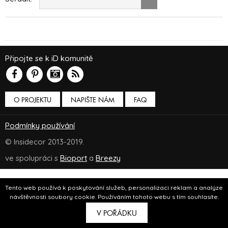
Připojte se k iD komunitě
O PROJEKTU
NAPIŠTE NÁM
FAQ
Podmínky používání
© Insidecor 2013-2019.
ve spolupráci s
Bioport
a
Breezy
Tento web používá k poskytování služeb, personalizaci reklam a analýze
návštěvnosti soubory cookie. Používáním tohoto webu s tím souhlasíte.
V POŘÁDKU