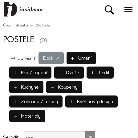
Úvodní stránka
Obchody
POSTELE
(0)
Další
Umění
Upřesnit:
Krb / topení
Dveře
Textil
Kuchyně
Koupelny
Zahrada / terasy
Květinový design
Materiály
Seřadit:
-----