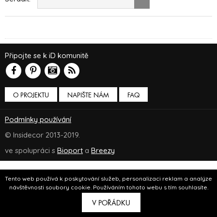
Připojte se k iD komunitě
O PROJEKTU
NAPIŠTE NÁM
FAQ
Podmínky používání
© Insidecor 2013-2019.
ve spolupráci s
Bioport
a
Breezy
Tento web používá k poskytování služeb, personalizaci reklam a analýze
návštěvnosti soubory cookie. Používáním tohoto webu s tím souhlasíte.
V POŘÁDKU