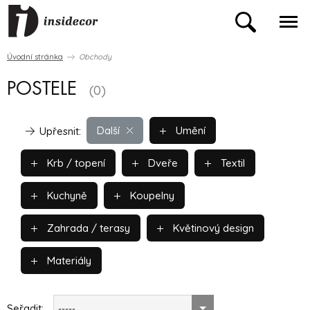
Úvodní stránka
Obchody
POSTELE
(0)
Další
Umění
Upřesnit:
Krb / topení
Dveře
Textil
Kuchyně
Koupelny
Zahrada / terasy
Květinový design
Materiály
Seřadit:
-----