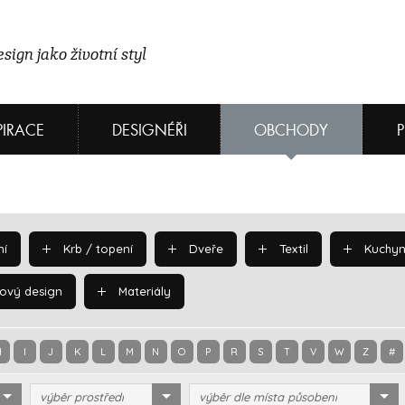
sign jako životní styl
PIRACE
DESIGNÉŘI
OBCHODY
í
Krb / topení
Dveře
Textil
Kuchyn
ový design
Materiály
H
I
J
K
L
M
N
O
P
R
S
T
V
W
Z
#
výběr prostředí
výběr dle místa působení