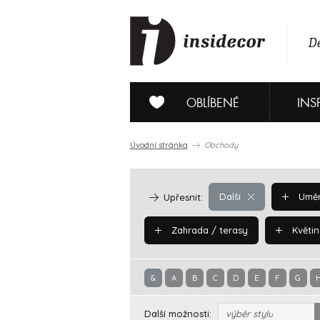
De
OBLÍBENÉ
INS
Úvodní stránka
Obchody
Další
Uměn
Upřesnit:
Zahrada / terasy
Květin
&
A
B
C
D
E
F
G
Další možnosti:
výběr stylu