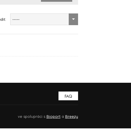
dit:
-----
FAQ
ve spolupráci s
Bioport
a
Breezy