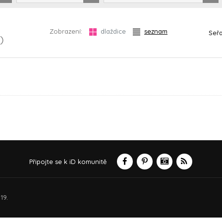
Zobrazení:
dlaždice
seznam
Seřa
)
Připojte se k iD komunitě
19.