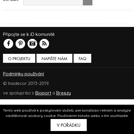
Připojte se k iD komunitě
O PROJEKTU
NAPIŠTE NÁM
FAQ
Podmínky používání
© Insidecor 2013-2019.
ve spolupráci s
Bioport
a
Breezy
Tento web používá k poskytování služeb, personalizaci reklam a analýze
návštěvnosti soubory cookie. Používáním tohoto webu s tím souhlasíte.
V POŘÁDKU