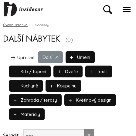
Úvodní stránka
Obchody
DALŠÍ NÁBYTEK
(0)
Další
Umění
Upřesnit:
Krb / topení
Dveře
Textil
Kuchyně
Koupelny
Zahrada / terasy
Květinový design
Materiály
Seřadit:
-----