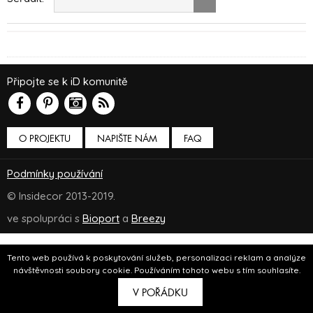
Připojte se k iD komunitě
O PROJEKTU
NAPIŠTE NÁM
FAQ
Podmínky používání
© Insidecor 2013-2019.
ve spolupráci s
Bioport
a
Breezy
Tento web používá k poskytování služeb, personalizaci reklam a analýze
návštěvnosti soubory cookie. Používáním tohoto webu s tím souhlasíte.
V POŘÁDKU