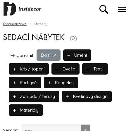
Úvodní stránka
Obchody
SEDACÍ NÁBYTEK
(0)
Další
Umění
Upřesnit:
Krb / topení
Dveře
Textil
Kuchyně
Koupelny
Zahrada / terasy
Květinový design
Materiály
Seřadit:
-----