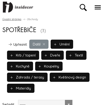
Úvodní stránka
Obchody
SPOTŘEBIČE
(3)
Další
Umění
Upřesnit:
Krb / topení
Dveře
Textil
Kuchyně
Koupelny
Zahrada / terasy
Květinový design
Materiály
Seřadit:
-----