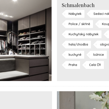
Schmalenbach
Nábytek
Sedací ná
Police / skříně
Koup
Kuchyňský nábytek
hala/chodba
obýva
kuchyně
ložnice
Praha
Celá ČR