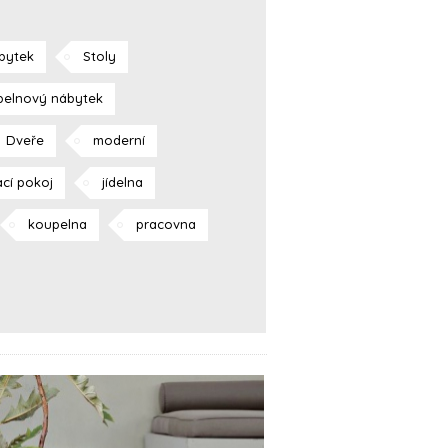
bytek
Stoly
elnový nábytek
Dveře
moderní
cí pokoj
jídelna
koupelna
pracovna