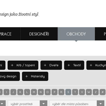
sign jako životní styl
PIRACE
DESIGNÉŘI
OBCHODY
í
Krb / topení
Dveře
Textil
Kuchyn
ový design
Materiály
H
I
J
K
L
M
N
O
P
R
S
T
V
W
Z
#
výběr prostředí
výběr dle místa působení