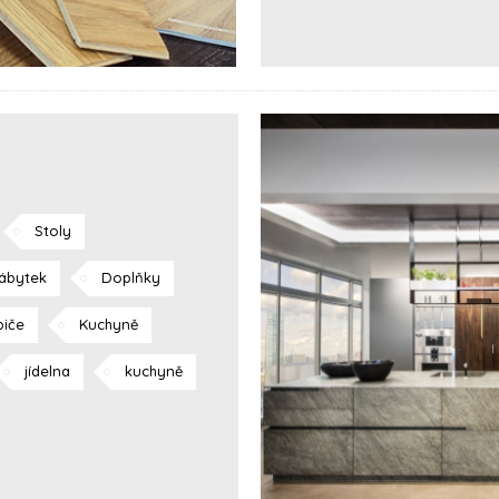
Stoly
ábytek
Doplňky
biče
Kuchyně
jídelna
kuchyně