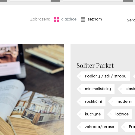
Zobrazení:
dlaždice
seznam
Seřa
Soliter Parket
Podlahy / zdi / stropy
minimalistický
klasi
rustikální
moderní
kuchyně
ložnice
zahrada/terasa
Pr