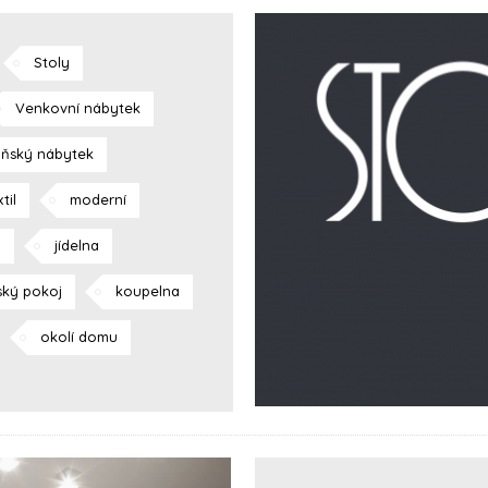
Stoly
Venkovní nábytek
ňský nábytek
til
moderní
j
jídelna
ský pokoj
koupelna
okolí domu