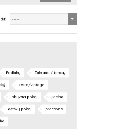
dit:
-----
Podlahy
Zahrada / terasy
cký
retro/vintage
obývací pokoj
jídelna
dětský pokoj
pracovna
aha