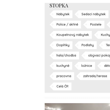
STOPKA
Nábytek
Sedací nábytek
Police / skříně
Postele
Koupelnový nábytek
Kuchy
Doplňky
Podlahy
Tex
hala/chodba
obývací poko
kuchyně
ložnice
dět
pracovna
zahrada/terasa
Celá ČR