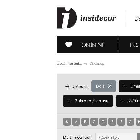
De
OBLÍBENÉ
INS
Úvodní stránka
Obchody
Další
Uměn
Upřesnit:
Zahrada / terasy
Květin
&
A
B
C
D
E
F
G
Další možnosti:
výběr stylu