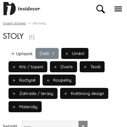
Úvodní stránka
Obchody
STOLY
(1)
Další
Umění
Upřesnit:
Krb / topení
Dveře
Textil
Kuchyně
Koupelny
Zahrada / terasy
Květinový design
Materiály
Seřadit:
-----