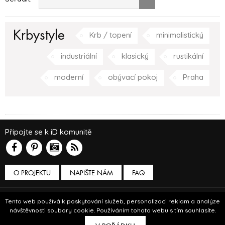
Krbystyle
Krb / topení
minimalistický
industriální
klasický
rustikální
moderní
obývací pokoj
Praha
Připojte se k iD komunitě
O PROJEKTU
NAPIŠTE NÁM
FAQ
Podmínky používání
Tento web používá k poskytování služeb, personalizaci reklam a analýze
návštěvnosti soubory cookie. Používáním tohoto webu s tím souhlasíte.
© Insidecor 2013-2019.