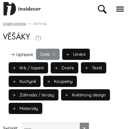
Úvodní stránka
Obchody
VĚŠÁKY
(1)
Další
Umění
Upřesnit:
Krb / topení
Dveře
Textil
Kuchyně
Koupelny
Zahrada / terasy
Květinový design
Materiály
Seřadit:
-----