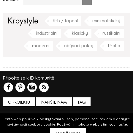
Krbystyle
Krb / topení
minimalistický
industriální
klasický
rustikální
moderní
obývací pokoj
Praha
Připojte se k iD komunitě
O PROJEKTU
NAPIŠTE NÁM
FAQ
Podmínky používání
Tento web používá k poskytování služeb, personalizaci reklam a analýze
návštěvnosti soubory cookie. Používáním tohoto webu s tím souhlasíte.
© Insidecor 2013-2019.