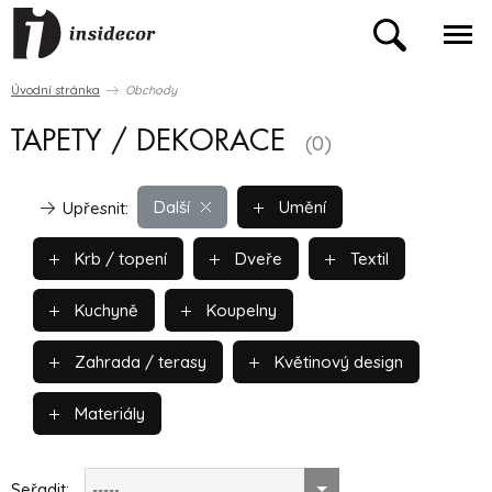
Úvodní stránka
Obchody
TAPETY / DEKORACE
(0)
Další
Umění
Upřesnit:
Krb / topení
Dveře
Textil
Kuchyně
Koupelny
Zahrada / terasy
Květinový design
Materiály
Seřadit:
-----