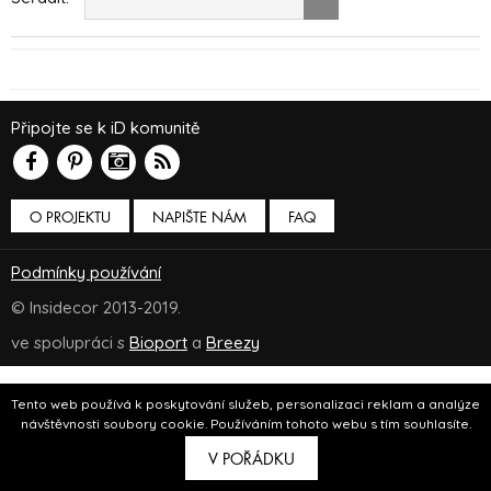
Připojte se k iD komunitě
O PROJEKTU
NAPIŠTE NÁM
FAQ
Podmínky používání
© Insidecor 2013-2019.
ve spolupráci s
Bioport
a
Breezy
Tento web používá k poskytování služeb, personalizaci reklam a analýze
návštěvnosti soubory cookie. Používáním tohoto webu s tím souhlasíte.
V POŘÁDKU