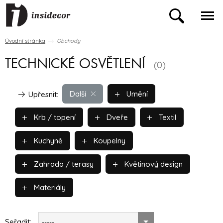
Úvodní stránka
Obchody
TECHNICKÉ OSVĚTLENÍ
(0)
Další
Umění
Upřesnit:
Krb / topení
Dveře
Textil
Kuchyně
Koupelny
Zahrada / terasy
Květinový design
Materiály
Seřadit:
-----