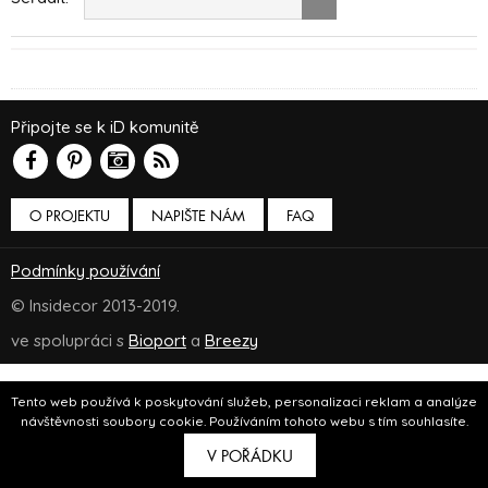
Připojte se k iD komunitě
O PROJEKTU
NAPIŠTE NÁM
FAQ
Podmínky používání
© Insidecor 2013-2019.
ve spolupráci s
Bioport
a
Breezy
Tento web používá k poskytování služeb, personalizaci reklam a analýze
návštěvnosti soubory cookie. Používáním tohoto webu s tím souhlasíte.
V POŘÁDKU