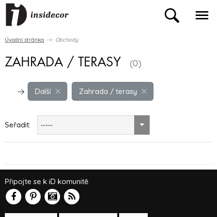
Úvodní stránka
Obchody
ZAHRADA / TERASY
(0)
Další
Zahrada / terasy
Seřadit:
-----
Připojte se k iD komunitě