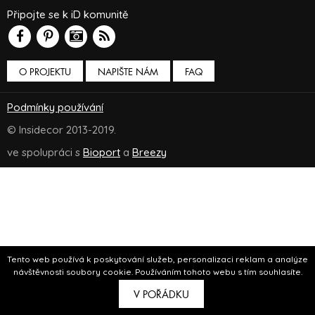
Připojte se k iD komunitě
O PROJEKTU
NAPIŠTE NÁM
FAQ
Podmínky používání
© Insidecor 2013-2019.
ve spolupráci s
Bioport
a
Breezy
Tento web používá k poskytování služeb, personalizaci reklam a analýze
návštěvnosti soubory cookie. Používáním tohoto webu s tím souhlasíte.
V POŘÁDKU