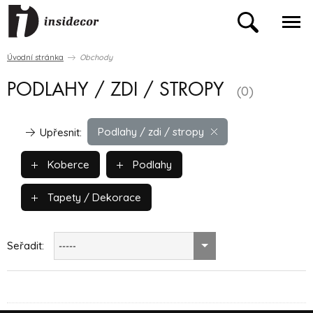
Úvodní stránka
Obchody
PODLAHY / ZDI / STROPY
(0)
Podlahy / zdi / stropy
Upřesnit:
Koberce
Podlahy
Tapety / Dekorace
Seřadit:
-----