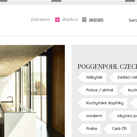
Zobrazení:
dlaždice
seznam
Seřa
POGGENPOHL CZEC
Nábytek
Sedací ná
Police / skříně
Kuch
Kuchyňské doplňky
moderní
obývací p
Praha
Celá ČR