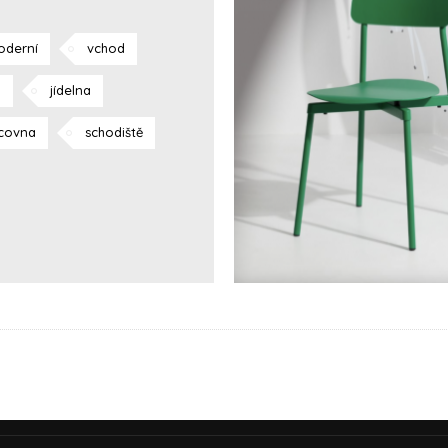
oderní
vchod
j
jídelna
covna
schodiště