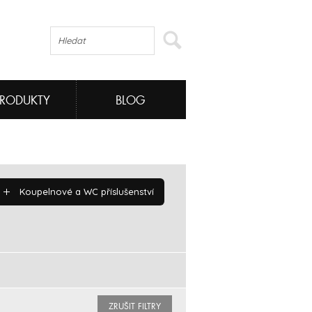
PRODUKTY
BLOG
Koupelnové a WC příslušenství
ZRUŠIT FILTRY