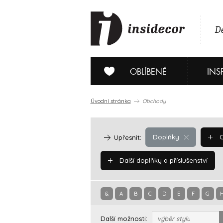
De
OBLÍBENÉ
INS
Úvodní stránka
Obchody
Doplňky
O
Upřesnit:
Další doplňky a příslušenství
&
A
B
C
D
E
F
G
Další možnosti:
výběr stylu