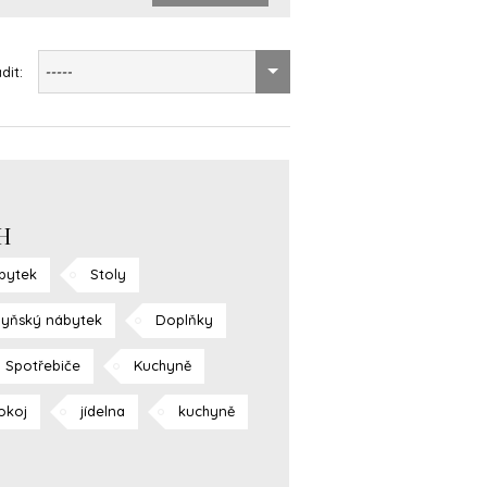
dit:
-----
H
bytek
Stoly
yňský nábytek
Doplňky
Spotřebiče
Kuchyně
okoj
jídelna
kuchyně