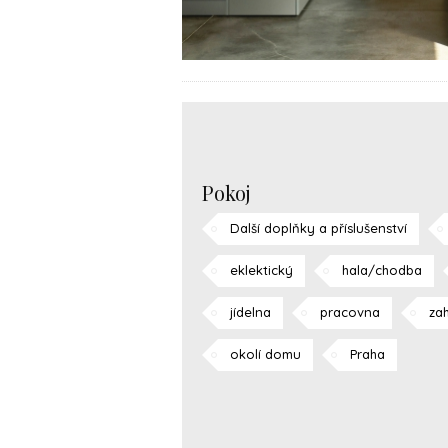
Pokoj
Další doplňky a příslušenství
eklektický
hala/chodba
jídelna
pracovna
za
okolí domu
Praha