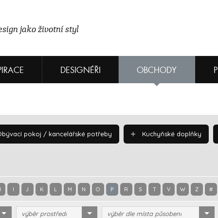
sign jako životní styl
PIRACE
DESIGNÉŘI
OBCHODY
bývací pokoj / kancelářské potřeby
Kuchyňské doplňky
H
I
J
K
L
M
N
O
P
R
S
T
V
W
Z
#
výběr prostředí
výběr dle místa působení