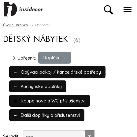
Úvodní stránka
Obchody
DĚTSKÝ NÁBYTEK
(6)
Doplňky
Upřesnit:
Obývací pokoj / kancelářské potřeby
Kuchyňské doplňky
Koupelnové a WC příslušenství
Další doplňky a příslušenství
Seřadit:
-----